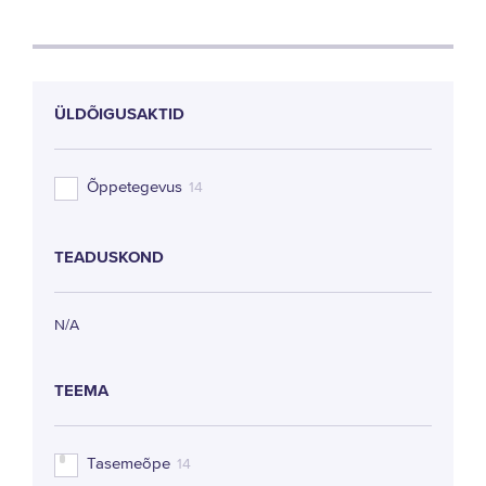
ÜLDÕIGUSAKTID
Õppetegevus
14
TEADUSKOND
N/A
TEEMA
Tasemeõpe
14