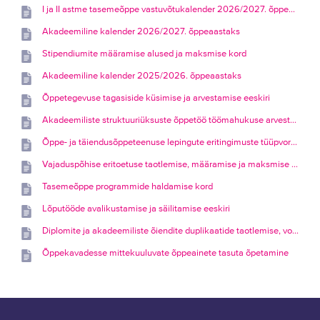
I ja II astme tasemeõppe vastuvõtukalender 2026/2027. õppeaastaks
Akadeemiline kalender 2026/2027. õppeaastaks
Stipendiumite määramise alused ja maksmise kord
Akadeemiline kalender 2025/2026. õppeaastaks
Õppetegevuse tagasiside küsimise ja arvestamise eeskiri
Akadeemiliste struktuuriüksuste õppetöö töömahukuse arvestamise eeskiri
Õppe- ja täiendusõppeteenuse lepingute eritingimuste tüüpvormide ja üldtingimuste kinnitamine
Vajaduspõhise eritoetuse taotlemise, määramise ja maksmise tingimused ja kord
Tasemeõppe programmide haldamise kord
Lõputööde avalikustamise ja säilitamise eeskiri
Diplomite ja akadeemiliste õiendite duplikaatide taotlemise, vormistamise ja väljaandmise kord
Õppekavadesse mittekuuluvate õppeainete tasuta õpetamine