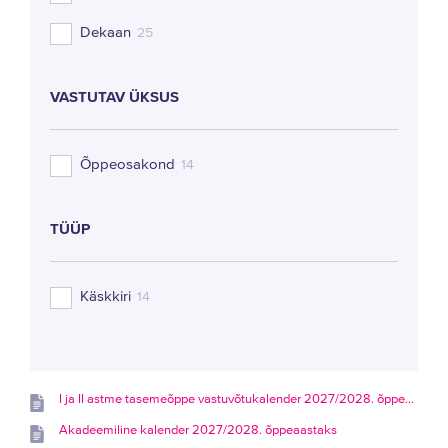
Dekaan
25
VASTUTAV ÜKSUS
Õppeosakond
14
TÜÜP
Käskkiri
14
I ja II astme tasemeõppe vastuvõtukalender 2027/2028. õppeaastaks
Akadeemiline kalender 2027/2028. õppeaastaks