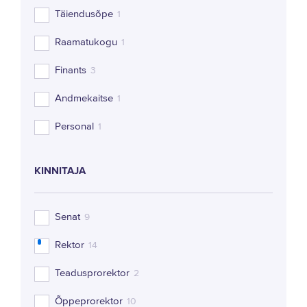
Täiendusõpe
1
Raamatukogu
1
Finants
3
Andmekaitse
1
Personal
1
KINNITAJA
Senat
9
Rektor
14
Teadusprorektor
2
Õppeprorektor
10