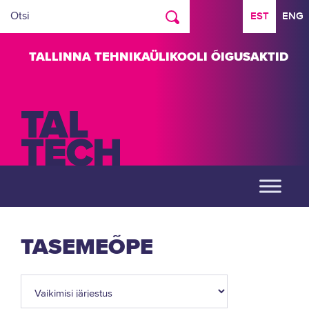
EST
ENG
TALLINNA TEHNIKAÜLIKOOLI ÕIGUSAKTID
TASEMEÕPE