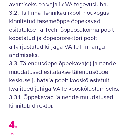
avamiseks on vajalik VA tegevusluba.
3.2. Tallinna Tehnikaülikooli nõukogus
kinnitatud tasemeõppe õppekavad
esitatakse TalTechi õppeosakonna poolt
koostatud ja õppeprorektori poolt
allkirjastatud kirjaga VA-le hinnangu
andmiseks.
3.3. Täiendusõppe õppekava(d) ja nende
muudatused esitatakse täiendusõppe
keskuse juhataja poolt kooskõlastatult
kvaliteedijuhiga VA-le kooskõlastamiseks.
3.3.1. Õppekavad ja nende muudatused
kinnitab direktor.
4.