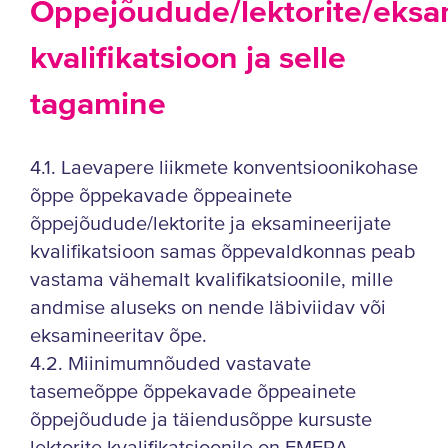
Õppejõudude/lektorite/eksa
kvalifikatsioon ja selle
tagamine
4.1. Laevapere liikmete konventsioonikohase
õppe õppekavade õppeainete
õppejõudude/lektorite ja eksamineerijate
kvalifikatsioon samas õppevaldkonnas peab
vastama vähemalt kvalifikatsioonile, mille
andmise aluseks on nende läbiviidav või
eksamineeritav õpe.
4.2. Miinimumnõuded vastavate
tasemeõppe õppekavade õppeainete
õppejõudude ja täiendusõppe kursuste