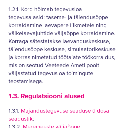
1.2.1. Kord hõlmab tegevusloa
tegevusalasid: taseme- ja täiendusõppe
korraldamine laevapere liikmetele ning
väikelaevajuhtide väljaõppe korraldamine.
Korraga sätestatakse laevanduskeskuse,
täiendusõppe keskuse, simulaatorikeskuse
ja korras nimetatud töötajate töökorraldus,
mis on seotud Veeteede Ameti poolt
väljastatud tegevusloa toimingute
teostamisega.
1.3. Regulatsiooni alused
1.3.1.
Majandustegevuse seaduse üldosa
seadustik
;
1.3.2.
Meremeeste väljaõppe,