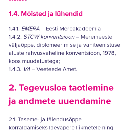
1.4. Mõisted ja lühendid
1.4.1.
EMERA
– Eesti Mereakadeemia
1.4.2.
STCW konventsioon
– Meremeeste
väljaõppe, diplomeerimise ja vahiteenistuse
aluste rahvusvaheline konventsioon, 1978,
koos muudatustega;
1.4.3.
VA
– Veeteede Amet.
2. Tegevusloa taotlemine
ja andmete uuendamine
2.1. Taseme- ja täiendusõppe
korraldamiseks laevapere liikmetele ning