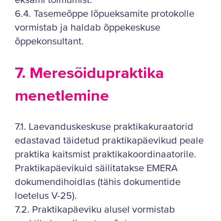
eksami toimumist.
6.4. Tasemeõppe lõpueksamite protokolle
vormistab ja haldab õppekeskuse
õppekonsultant.
7. Meresõidupraktika
menetlemine
7.1. Laevanduskeskuse praktikakuraatorid
edastavad täidetud praktikapäevikud peale
praktika kaitsmist praktikakoordinaatorile.
Praktikapäevikuid säilitatakse EMERA
dokumendihoidlas (tähis dokumentide
loetelus V-25).
7.2. Praktikapäeviku alusel vormistab