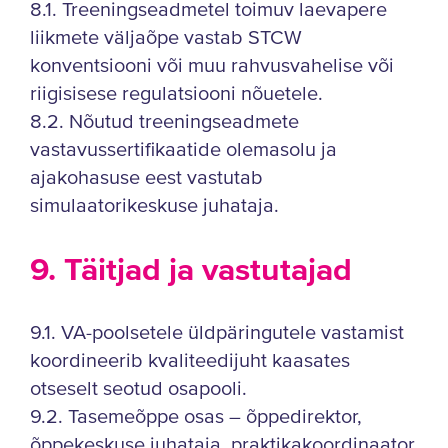
8.1. Treeningseadmetel toimuv laevapere
liikmete väljaõpe vastab STCW
konventsiooni või muu rahvusvahelise või
riigisisese regulatsiooni nõuetele.
8.2. Nõutud treeningseadmete
vastavussertifikaatide olemasolu ja
ajakohasuse eest vastutab
simulaatorikeskuse juhataja.
9. Täitjad ja vastutajad
9.1. VA-poolsetele üldpäringutele vastamist
koordineerib kvaliteedijuht kaasates
otseselt seotud osapooli.
9.2. Tasemeõppe osas – õppedirektor,
õppekeskuse juhataja, praktikakoordinaator,