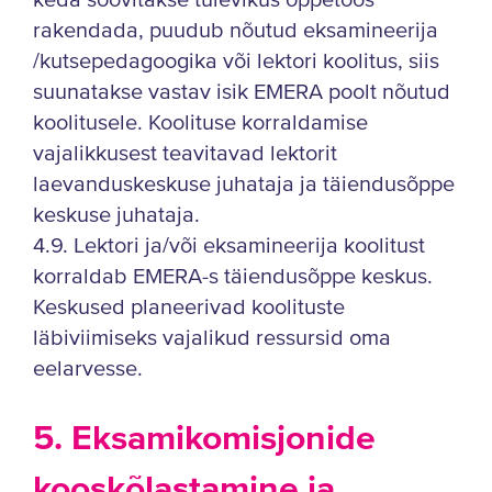
keda soovitakse tulevikus õppetöös
rakendada, puudub nõutud eksamineerija
/kutsepedagoogika või lektori koolitus, siis
suunatakse vastav isik EMERA poolt nõutud
koolitusele. Koolituse korraldamise
vajalikkusest teavitavad lektorit
laevanduskeskuse juhataja ja täiendusõppe
keskuse juhataja.
4.9. Lektori ja/või eksamineerija koolitust
korraldab EMERA-s täiendusõppe keskus.
Keskused planeerivad koolituste
läbiviimiseks vajalikud ressursid oma
eelarvesse.
5. Eksamikomisjonide
kooskõlastamine ja