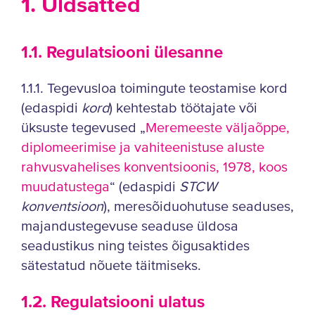
1. Üldsätted
1.1. Regulatsiooni ülesanne
1.1.1. Tegevusloa toimingute teostamise kord
(edaspidi
kord
) kehtestab töötajate või
üksuste tegevused „
Meremeeste väljaõppe,
diplomeerimise ja vahiteenistuse aluste
rahvusvahelises konventsioonis, 1978, koos
muudatustega
“ (edaspidi
STCW
konventsioon
), meresõiduohutuse seaduses,
majandustegevuse seaduse üldosa
seadustikus ning teistes õigusaktides
sätestatud nõuete täitmiseks.
1.2. Regulatsiooni ulatus