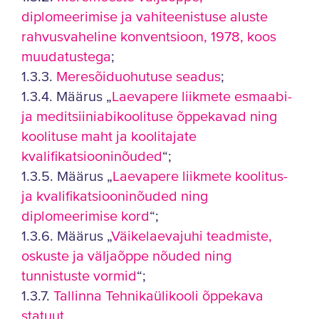
diplomeerimise ja vahiteenistuse aluste
rahvusvaheline konventsioon, 1978, koos
muudatustega
;
1.3.3.
Meresõiduohutuse seadus
;
1.3.4. Määrus „
Laevapere liikmete esmaabi-
ja meditsiiniabikoolituse õppekavad ning
koolituse maht ja koolitajate
kvalifikatsiooninõuded
“;
1.3.5. Määrus „
Laevapere liikmete koolitus-
ja kvalifikatsiooninõuded ning
diplomeerimise kord
“;
1.3.6. Määrus „
Väikelaevajuhi teadmiste,
oskuste ja väljaõppe nõuded ning
tunnistuste vormid
“;
1.3.7.
Tallinna Tehnikaülikooli õppekava
statuut
.