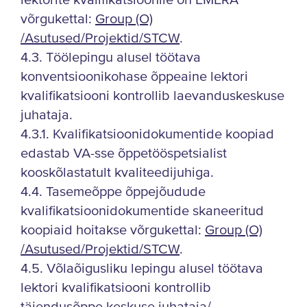
lektorite kvalifikatsioonile on EMERA
võrgukettal:
Group (O)
/Asutused/Projektid/STCW
.
4.3. Töölepingu alusel töötava
konventsioonikohase õppeaine lektori
kvalifikatsiooni kontrollib laevanduskeskuse
juhataja.
4.3.1. Kvalifikatsioonidokumentide koopiad
edastab VA-sse õppetööspetsialist
kooskõlastatult kvaliteedijuhiga.
4.4. Tasemeõppe õppejõudude
kvalifikatsioonidokumentide skaneeritud
koopiaid hoitakse võrgukettal:
Group (O)
/Asutused/Projektid/STCW
.
4.5. Võlaõigusliku lepingu alusel töötava
lektori kvalifikatsiooni kontrollib