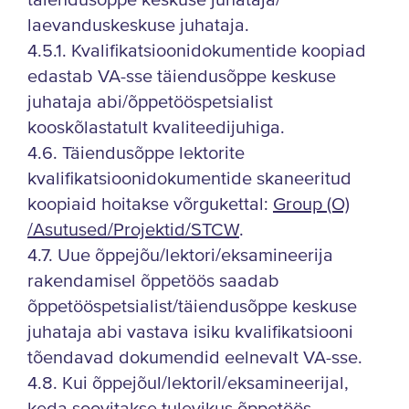
täiendusõppe keskuse juhataja/
laevanduskeskuse juhataja.
4.5.1. Kvalifikatsioonidokumentide koopiad
edastab VA-sse täiendusõppe keskuse
juhataja abi/õppetööspetsialist
kooskõlastatult kvaliteedijuhiga.
4.6. Täiendusõppe lektorite
kvalifikatsioonidokumentide skaneeritud
koopiaid hoitakse võrgukettal:
Group (O)
/Asutused/Projektid/STCW
.
4.7. Uue õppejõu/lektori/eksamineerija
rakendamisel õppetöös saadab
õppetööspetsialist/täiendusõppe keskuse
juhataja abi vastava isiku kvalifikatsiooni
tõendavad dokumendid eelnevalt VA-sse.
4.8. Kui õppejõul/lektoril/eksamineerijal,