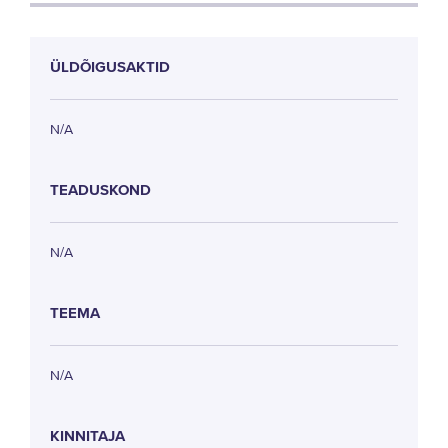
ÜLDÕIGUSAKTID
N/A
TEADUSKOND
N/A
TEEMA
N/A
KINNITAJA