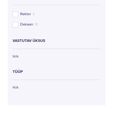
Rektor
3
Dekaan
10
VASTUTAV ÜKSUS
N/A
TÜÜP
N/A