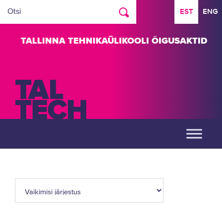
EST
ENG
TALLINNA TEHNIKAÜLIKOOLI ÕIGUSAKTID