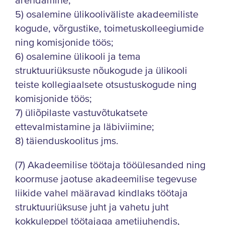
arendamine;
5) osalemine ülikooliväliste akadeemiliste
kogude, võrgustike, toimetuskolleegiumide
ning komisjonide töös;
6) osalemine ülikooli ja tema
struktuuriüksuste nõukogude ja ülikooli
teiste kollegiaalsete otsustuskogude ning
komisjonide töös;
7) üliõpilaste vastuvõtukatsete
ettevalmistamine ja läbiviimine;
8) täienduskoolitus jms.
(7) Akadeemilise töötaja tööülesanded ning
koormuse jaotuse akadeemilise tegevuse
liikide vahel määravad kindlaks töötaja
struktuuriüksuse juht ja vahetu juht
kokkuleppel töötajaga ametijuhendis,