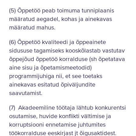
(5) Õppetöö peab toimuma tunniplaanis
määratud aegadel, kohas ja ainekavas
määratud mahus.
(6) Õppetöö kvaliteedi ja õppeainete
sidususe tagamiseks kooskõlastab vastutav
õppejõud õppetöö korralduse (sh õpetatava
aine sisu ja õpetamismeetodid)
programmijuhiga nii, et see toetaks
ainekavas esitatud õpiväljundite
saavutamist.
(7) Akadeemiline töötaja lähtub konkurentsi
osutamise, huvide konflikti vältimise ja
korruptsiooni ennetamise juhtumites
töökorralduse eeskirjast jt õigusaktidest.