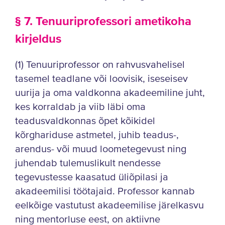
§ 7. Tenuuriprofessori ametikoha
kirjeldus
(1) Tenuuriprofessor on rahvusvahelisel
tasemel teadlane või loovisik, iseseisev
uurija ja oma valdkonna akadeemiline juht,
kes korraldab ja viib läbi oma
teadusvaldkonnas õpet kõikidel
kõrghariduse astmetel, juhib teadus-,
arendus- või muud loometegevust ning
juhendab tulemuslikult nendesse
tegevustesse kaasatud üliõpilasi ja
akadeemilisi töötajaid. Professor kannab
eelkõige vastutust akadeemilise järelkasvu
ning mentorluse eest, on aktiivne