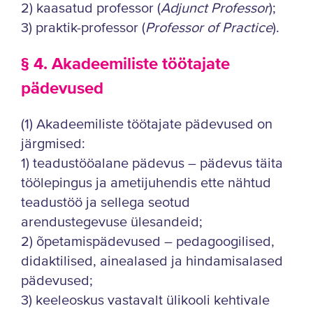
2) kaasatud professor (
Adjunct Professor
);
3) praktik-professor (
Professor of Practice
).
§ 4. Akadeemiliste töötajate
pädevused
(1) Akadeemiliste töötajate pädevused on
järgmised:
1) teadustööalane pädevus – pädevus täita
töölepingus ja ametijuhendis ette nähtud
teadustöö ja sellega seotud
arendustegevuse ülesandeid;
2) õpetamispädevused – pedagoogilised,
didaktilised, ainealased ja hindamisalased
pädevused;
3) keeleoskus vastavalt ülikooli kehtivale