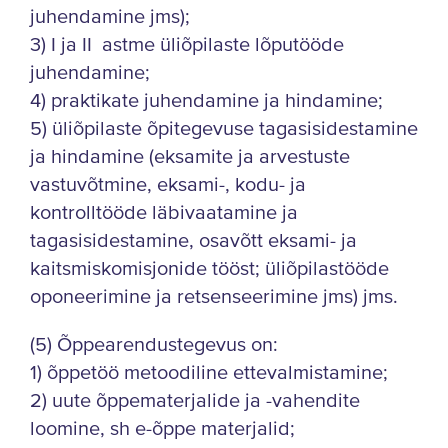
juhendamine jms);
3) I ja II astme üliõpilaste lõputööde
juhendamine;
4) praktikate juhendamine ja hindamine;
5) üliõpilaste õpitegevuse tagasisidestamine
ja hindamine (eksamite ja arvestuste
vastuvõtmine, eksami-, kodu- ja
kontrolltööde läbivaatamine ja
tagasisidestamine, osavõtt eksami- ja
kaitsmiskomisjonide tööst; üliõpilastööde
oponeerimine ja retsenseerimine jms) jms.
(5) Õppearendustegevus on:
1) õppetöö metoodiline ettevalmistamine;
2) uute õppematerjalide ja -vahendite
loomine, sh e-õppe materjalid;