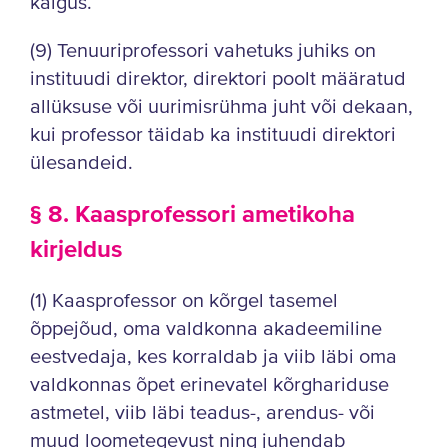
käigus.
(9) Tenuuriprofessori vahetuks juhiks on
instituudi direktor, direktori poolt määratud
allüksuse või uurimisrühma juht või dekaan,
kui professor täidab ka instituudi direktori
ülesandeid.
§ 8. Kaasprofessori ametikoha
kirjeldus
(1) Kaasprofessor on kõrgel tasemel
õppejõud, oma valdkonna akadeemiline
eestvedaja, kes korraldab ja viib läbi oma
valdkonnas õpet erinevatel kõrghariduse
astmetel, viib läbi teadus-, arendus- või
muud loometegevust ning juhendab