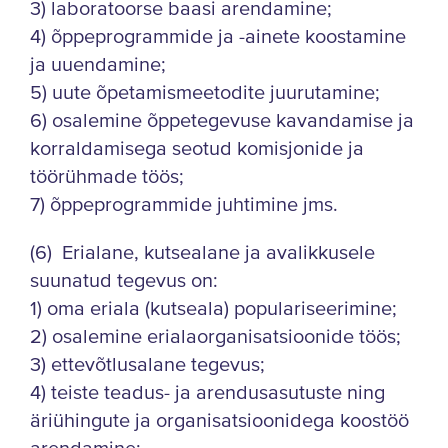
3) laboratoorse baasi arendamine;
4) õppeprogrammide ja -ainete koostamine
ja uuendamine;
5) uute õpetamismeetodite juurutamine;
6) osalemine õppetegevuse kavandamise ja
korraldamisega seotud komisjonide ja
töörühmade töös;
7) õppeprogrammide juhtimine jms.
(6) Erialane, kutsealane ja avalikkusele
suunatud tegevus on:
1) oma eriala (kutseala) populariseerimine;
2) osalemine erialaorganisatsioonide töös;
3) ettevõtlusalane tegevus;
4) teiste teadus- ja arendusasutuste ning
äriühingute ja organisatsioonidega koostöö