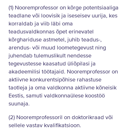
(1) Nooremprofessor on kõrge potentsiaaliga
teadlane või loovisik ja iseseisev uurija, kes
korraldab ja viib läbi oma
teadusvaldkonnas õpet erinevatel
kõrghariduse astmetel, juhib teadus-,
arendus- või muud loometegevust ning
juhendab tulemuslikult nendesse
tegevustesse kaasatud üliõpilasi ja
akadeemilisi töötajaid. Nooremprofessor on
aktiivne konkurentsipõhise rahastuse
taotleja ja oma valdkonna aktiivne kõneisik
Eestis, samuti valdkonnaülese koostöö
suunaja.
(2) Nooremprofessoril on doktorikraad või
sellele vastav kvalifikatsioon.