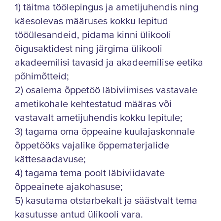
1) täitma töölepingus ja ametijuhendis ning
käesolevas määruses kokku lepitud
tööülesandeid, pidama kinni ülikooli
õigusaktidest ning järgima ülikooli
akadeemilisi tavasid ja akadeemilise eetika
põhimõtteid;
2) osalema õppetöö läbiviimises vastavale
ametikohale kehtestatud määras või
vastavalt ametijuhendis kokku lepitule;
3) tagama oma õppeaine kuulajaskonnale
õppetööks vajalike õppematerjalide
kättesaadavuse;
4) tagama tema poolt läbiviidavate
õppeainete ajakohasuse;
5) kasutama otstarbekalt ja säästvalt tema
kasutusse antud ülikooli vara.