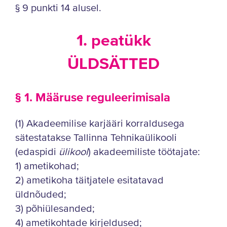
§ 9 punkti 14 alusel.
1. peatükk
ÜLDSÄTTED
§ 1. Määruse reguleerimisala
(1) Akadeemilise karjääri korraldusega
sätestatakse Tallinna Tehnikaülikooli
(edaspidi
ülikool
) akadeemiliste töötajate:
1) ametikohad;
2) ametikoha täitjatele esitatavad
üldnõuded;
3) põhiülesanded;
4) ametikohtade kirjeldused;