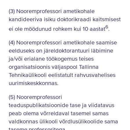
(3) Nooremprofessori ametikohale
kandideeriva isiku doktorikraadi kaitsmisest
6
ei ole möödunud rohkem kui 10 aastat
.
(4) Nooremprofessori ametikohale saamise
eelduseks on järeldoktorantuuri läbimine
ja/või erialane töökogemus teises
organisatsioonis väljaspool Tallinna
Tehnikaülikooli eelistatult rahvusvahelises
uurimiskeskkonnas.
(5) Nooremprofessori
teaduspublikatsioonide tase ja viidatavus
peab olema võrreldaval tasemel samas
valdkonnas ülikooli võrdlusülikoolide sama
taseme professoritega.