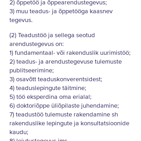
2) õppetöö ja õppearendustegevus;
3) muu teadus- ja õppetööga kaasnev
tegevus.
(2) Teadustöö ja sellega seotud
arendustegevus on:
1) fundamentaal- või rakenduslik uurimistöö;
2) teadus- ja arendustegevuse tulemuste
publitseerimine;
3) osavõtt teaduskonverentsidest;
4) teaduslepingute täitmine;
5) töö eksperdina oma erialal;
6) doktoriõppe üliõpilaste juhendamine;
7) teadustöö tulemuste rakendamine sh
rakenduslike lepingute ja konsultatsioonide
kaudu;