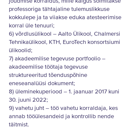
jõudmise korraldus, mille käigus sõlmitakse
professoriga tähtajaline tulemuslikkuse
kokkulepe ja ta viiakse eduka atesteerimise
korral üle tenuuri;
6) võrdlusülikool – Aalto Ülikool, Chalmersi
Tehnikaülikool, KTH, EuroTech konsortsiumi
ülikoolid;
7) akadeemilise tegevuse portfoolio –
akadeemilise töötaja tegevuse
struktureeritud tõenduspõhine
eneseanalüüsi dokument;
8) üleminekuperiood – 1. jaanuar 2017 kuni
30. juuni 2022;
9) vahetu juht – töö vahetu korraldaja, kes
annab tööülesandeid ja kontrollib nende
täitmist.