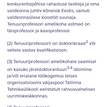
konkurentsipõhise rahastuse taotleja ja oma
valdkonna juhtiv kõneisik Eestis, samuti
valdkonnaülese koostöö suunaja.
Tenuuriprofessori ametikoha astmed on
täisprofessor ja kaasprofessor.
2
(2) Tenuuriprofessoril on doktorikraad
või
sellele vastav kvalifikatsioon.
(3) Tenuuriprofessori ametikohale saamisel
3
4
on kasuks järeldoktorantuuri
’
läbimine
ja/või erialane töökogemus teises
organisatsioonis väljaspool Tallinna
Tehnikaülikooli eelistatult rahvusvahelises
uurimiskeskkonnas.