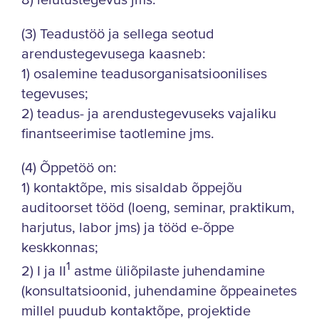
8) leiutustegevus jms.
(3) Teadustöö ja sellega seotud
arendustegevusega kaasneb:
1) osalemine teadusorganisatsioonilises
tegevuses;
2) teadus- ja arendustegevuseks vajaliku
finantseerimise taotlemine jms.
(4) Õppetöö on:
1) kontaktõpe, mis sisaldab õppejõu
auditoorset tööd (loeng, seminar, praktikum,
harjutus, labor jms) ja tööd e-õppe
keskkonnas;
1
2) I ja II
astme üliõpilaste juhendamine
(konsultatsioonid, juhendamine õppeainetes
millel puudub kontaktõpe, projektide