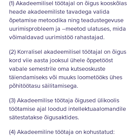
(1) Akadeemilisel töötajal on õigus kooskõlas
heade akadeemiliste tavadega valida
õpetamise metoodika ning teadustegevuse
uurimisprobleem ja –meetod ulatuses, mida
võimaldavad uurimistöö rahastajad.
(2) Korralisel akadeemilisel töötajal on õigus
kord viie aasta jooksul ühele õppetööst
vabale semestrile oma kutseoskuste
täiendamiseks või muuks loometööks ühes
põhitöötasu säilitamisega.
(3) Akadeemilise töötaja õigused ülikoolis
töötamise ajal loodud intellektuaalomandile
sätestatakse õigusaktides.
(4) Akadeemiline töötaja on kohustatud: