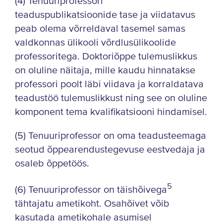
(4) Tenuuriprofessori
teaduspublikatsioonide tase ja viidatavus
peab olema võrreldaval tasemel samas
valdkonnas ülikooli võrdlusülikoolide
professoritega. Doktoriõppe tulemuslikkus
on oluline näitaja, mille kaudu hinnatakse
professori poolt läbi viidava ja korraldatava
teadustöö tulemuslikkust ning see on oluline
komponent tema kvalifikatsiooni hindamisel.
(5) Tenuuriprofessor on oma teadusteemaga
seotud õppearendustegevuse eestvedaja ja
osaleb õppetöös.
5
(6) Tenuuriprofessor on täishõivega
tähtajatu ametikoht. Osahõivet võib
kasutada ametikohale asumisel