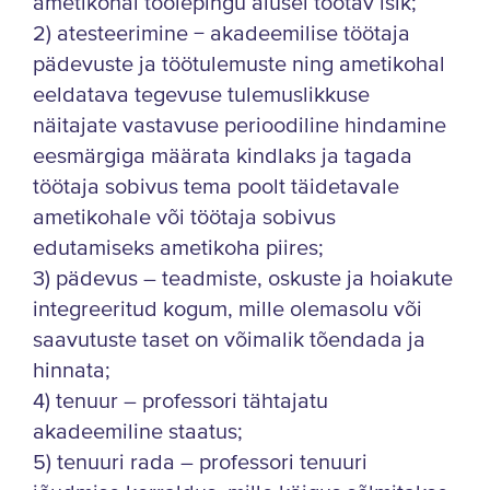
ametikohal töölepingu alusel töötav isik;
2) atesteerimine − akadeemilise töötaja
pädevuste ja töötulemuste ning ametikohal
eeldatava tegevuse tulemuslikkuse
näitajate vastavuse perioodiline hindamine
eesmärgiga määrata kindlaks ja tagada
töötaja sobivus tema poolt täidetavale
ametikohale või töötaja sobivus
edutamiseks ametikoha piires;
3) pädevus – teadmiste, oskuste ja hoiakute
integreeritud kogum, mille olemasolu või
saavutuste taset on võimalik tõendada ja
hinnata;
4) tenuur – professori tähtajatu
akadeemiline staatus;
5) tenuuri rada – professori tenuuri